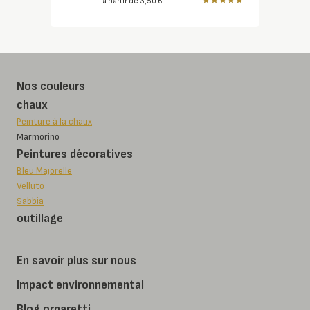
à partir de
3,50
€
Note
5.00
sur 5
Nos couleurs
chaux
Peinture à la chaux
Marmorino
Peintures décoratives
Bleu Majorelle
Velluto
Sabbia
outillage
En savoir plus sur nous
Impact environnemental
Blog ornaretti