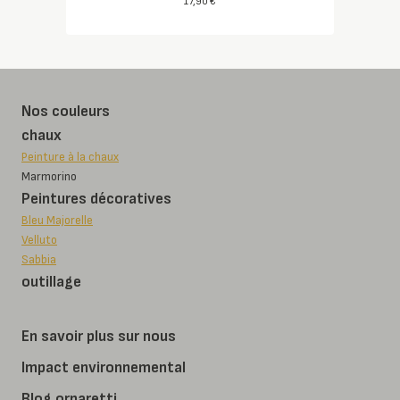
17,90
€
Nos couleurs
chaux
Peinture à la chaux
Marmorino
Peintures décoratives
Bleu Majorelle
Velluto
Sabbia
outillage
En savoir plus sur nous
Impact environnemental
Blog ornaretti