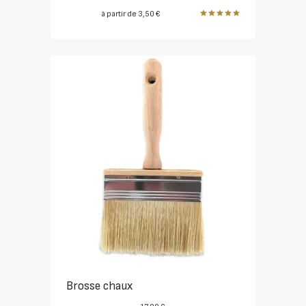
à partir de
3,50
€
Note
5.00
sur 5
Brosse chaux