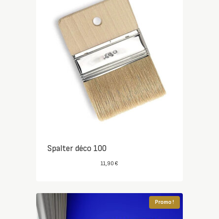
Spalter déco 100
11,90
€
Promo !