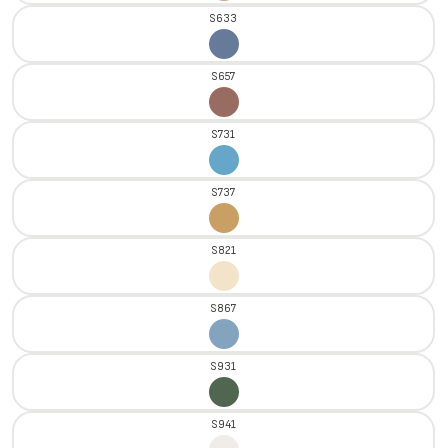
S633
S657
S731
S737
S821
S867
S931
S941