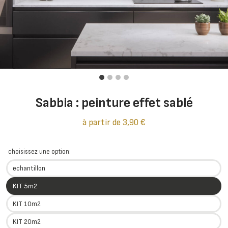
Sabbia : peinture effet sablé
à partir de
3,90
€
choisissez une option:
echantillon
KIT 5m2
KIT 10m2
KIT 20m2